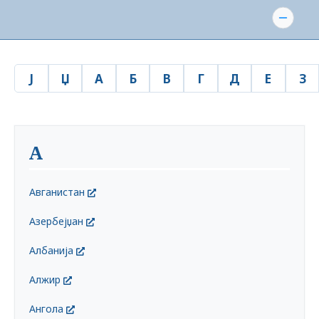
Ј
Џ
А
Б
В
Г
Д
Е
З
А
Авганистан
Азербејџан
Албанија
Алжир
Ангола