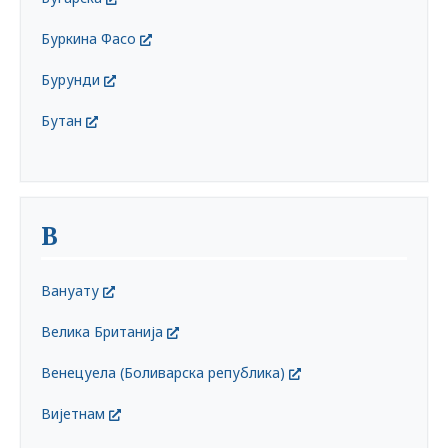
Буркина Фасо
Бурунди
Бутан
В
Вануату
Велика Британија
Венецуела (Боливарска република)
Вијетнам