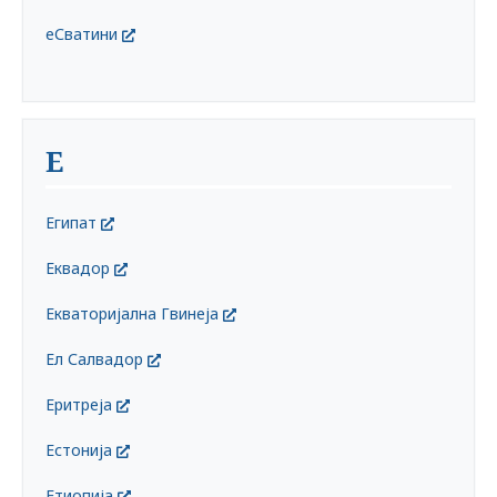
еСватини
Е
Египат
Еквадор
Екваторијална Гвинеја
Ел Салвадор
Еритреја
Естонија
Етиопија