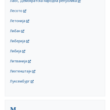
Лаос, Демократска народна република
Лесото
Летонија
Либан
Либерија
Либија
Литванија
Лихтенштајн
Луксембург
М