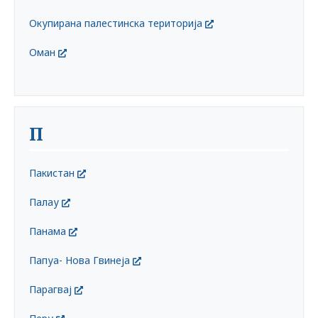
Окупирана палестинска територија
Оман
П
Пакистан
Палау
Панама
Папуа- Нова Гвинеја
Парагвај