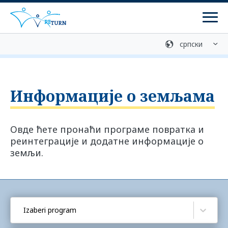
Мен
Медијска библиотека
Контакт
Добровољан повратак
Информације о земљама
Службе за консултације
Овде ћете пронаћи програме повратка и
Програми
реинтеграције и додатне информације о
земљи.
ретурн програми
Програми реинтеграције
Припрема за повратак
Izaberi program
Централна служба за информације о помоћи при
повратку (ZIRF) - информације и саветовање