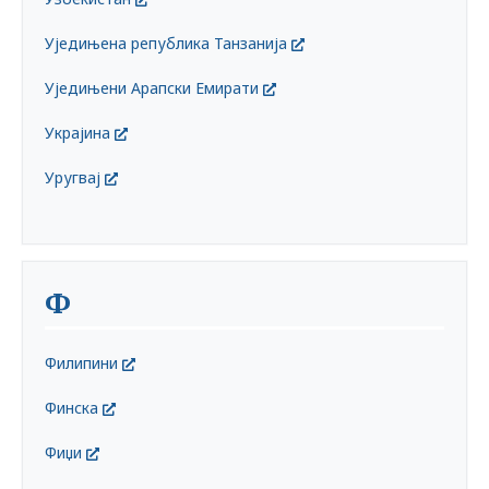
Уједињена република Танзанија
Уједињени Арапски Емирати
Украјина
Уругвај
Ф
Филипини
Финска
Фиџи