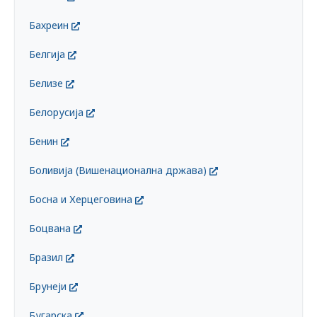
Бахреин
Белгија
Белизе
Белорусија
Бенин
Боливија (Вишенационална држава)
Босна и Херцеговина
Боцвана
Бразил
Брунеји
Бугарска