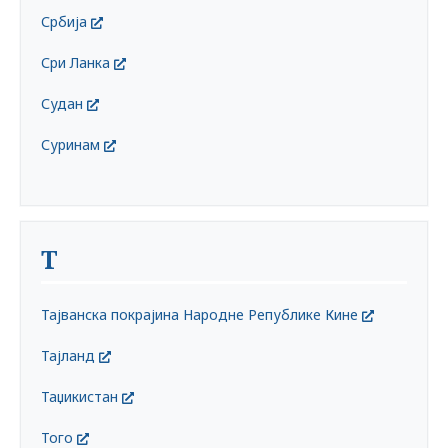
Србија
Сри Ланка
Судан
Суринам
Т
Тајванска покрајина Народне Републике Кине
Тајланд
Таџикистан
Того