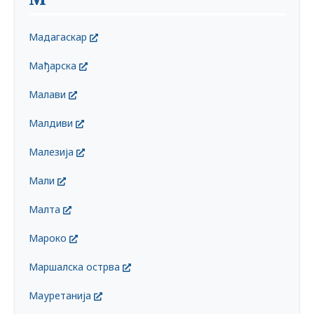
Мадагаскар
Мађарска
Малави
Малдиви
Малезија
Мали
Малта
Мароко
Маршалска острва
Мауретанија