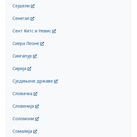
Сејшели
Сенегал
Сент Китс и Невис
Сиера Леоне
Сингапур
Сирија
Сједињене државе
Словачка
Словенија
Соломони
Сомалија