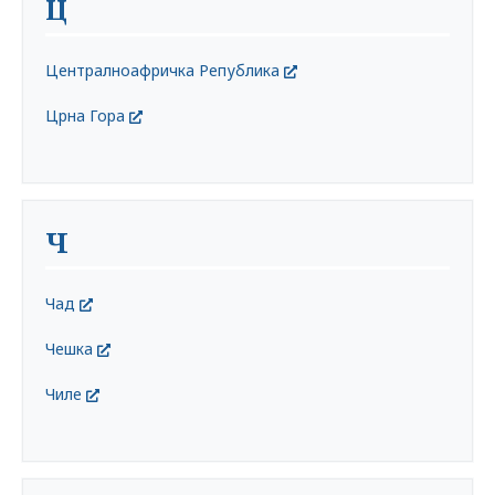
Ц
Централноафричка Република
Црна Гора
Ч
Чад
Чешка
Чиле