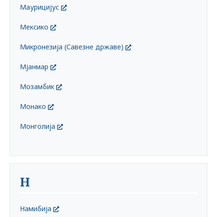
Маурицијус
Мексико
Микронезија (Савезне државе)
Мјанмар
Мозамбик
Монако
Монголија
Н
Намибија