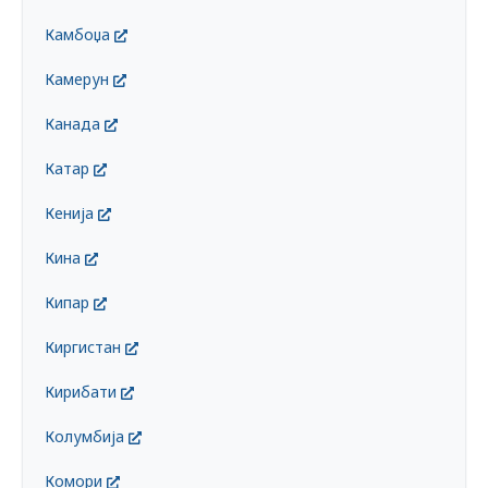
Камбоџа
Камерун
Канада
Катар
Кенија
Кина
Кипар
Киргистан
Кирибати
Колумбија
Комори