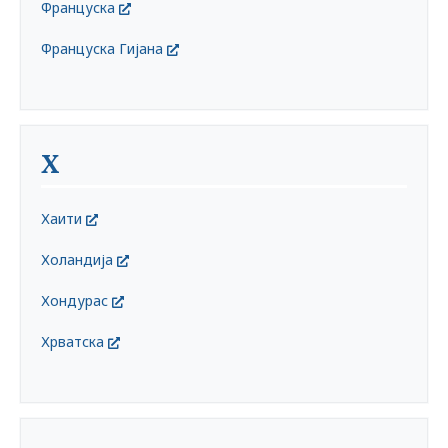
Француска
Француска Гијана
Х
Хаити
Холандија
Хондурас
Хрватска