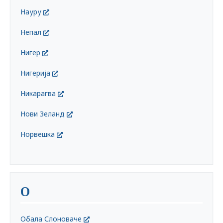
Науру
Непал
Нигер
Нигерија
Никарагва
Нови Зеланд
Норвешка
О
Обала Слоноваче