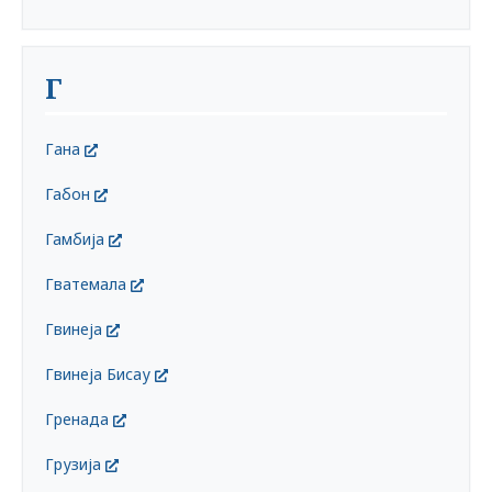
Г
Гaна
Габон
Гамбија
Гватемала
Гвинеја
Гвинеја Бисау
Гренада
Грузија