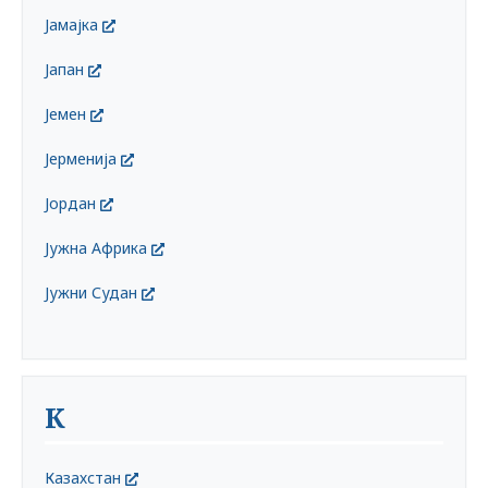
Јамајка
Јапан
Јемен
Јерменија
Јордан
Јужна Африка
Јужни Судан
К
Казахстан