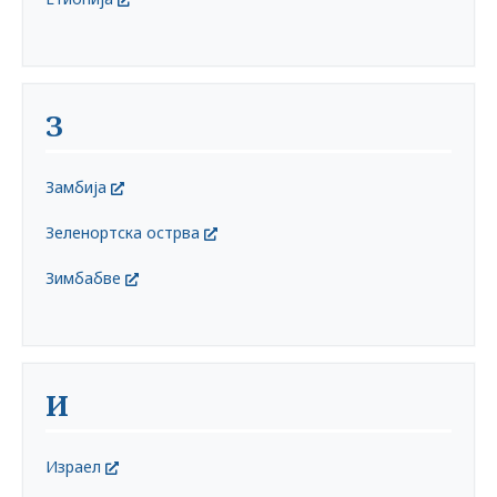
З
Замбија
Зеленортска острва
Зимбабве
И
Израел