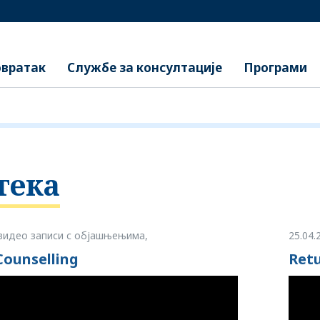
вратак
Службе за консултације
Програми
тека
видео записи с објашњењима,
25.04.
Counselling
Retu