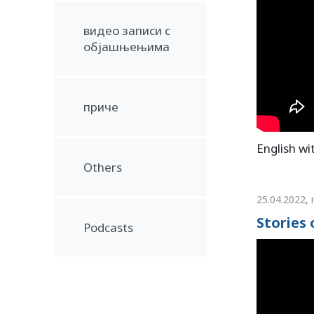
видео записи с
објашњењима
приче
English wi
Others
25.04.2022
,
Stories 
Podcasts