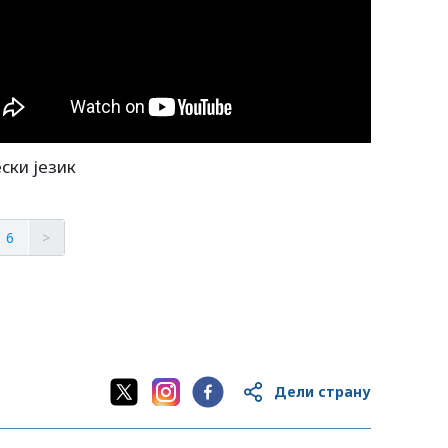
ски језик
6
>
Дели страну