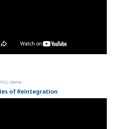
2022
,
приче,
ies of Reintegration