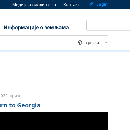
Login
Медијска библиотека
Контакт
Информације о земљама
2022
,
приче,
rn to Georgia