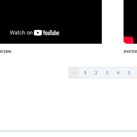
језик
енгле
<
1
2
3
4
5