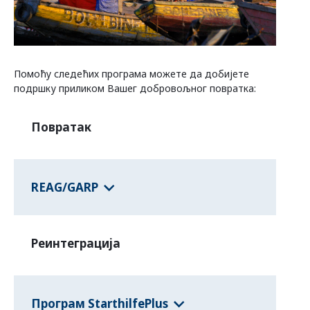
Програми савезних држава
Помоћу следећих програма можете да добијете
Информације о земљама
подршку приликом Вашег добровољног повратка:
Повратак
REAG/GARP
Реинтеграција
Програм StarthilfePlus