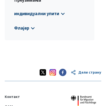
Преузимања
индивидуални упити
CFS 2021 Гвинеја
(English)
Флајер
CFS 2021 Гвинеја
(Français)
Guinea EURP Country Information Le
aflet
(English)
CFS 2024 Guinea
(Deutsch)
Дели страну
Контакт