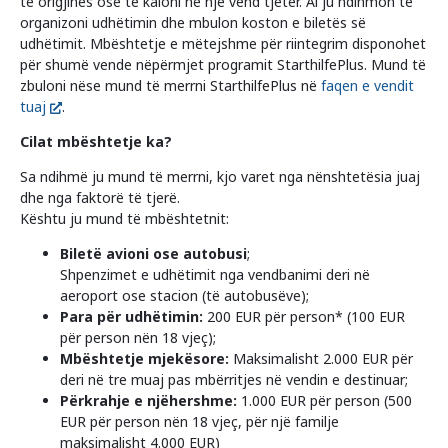
të origjinës ose të kaloni në një vend tjetër. Ai ju ndihmon të
Programet e shteteve federale
organizoni udhëtimin dhe mbulon koston e biletës së
udhëtimit. Mbështetje e mëtejshme për riintegrim disponohet
për shumë vende nëpërmjet programit StarthilfePlus. Mund të
zbuloni nëse mund të merrni StarthilfePlus në
faqen e vendit
Informata për vende
tuaj
.
Cilat mbështetje ka?
Sa ndihmë ju mund të merrni, kjo varet nga nënshtetësia juaj
dhe nga faktorë të tjerë.
Kështu ju mund të mbështetnit:
Biletë avioni ose autobusi
;
Shpenzimet e udhëtimit nga vendbanimi deri në
aeroport ose stacion (të autobusëve);
Para për udhëtimin:
200 EUR për person* (100 EUR
për person nën 18 vjeç);
Mbështetje mjekësore:
Maksimalisht 2.000 EUR për
deri në tre muaj pas mbërritjes në vendin e destinuar;
Përkrahje e njëhershme:
1.000 EUR për person (500
EUR për person nën 18 vjeç, për një familje
maksimalisht 4.000 EUR)