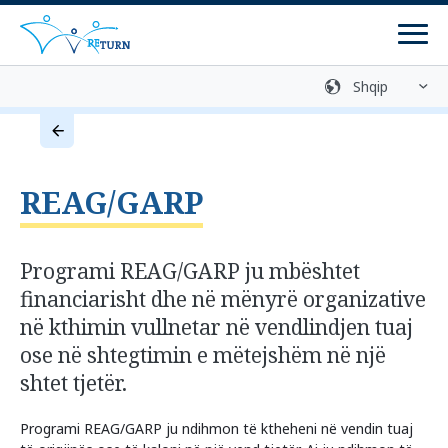
Men
Biblioteka mediatike
Kontaktoni
Kthimi vullnetar
REAG/GARP
Qendra këshillimi
Programe
Programi REAG/GARP ju mbështet
financiarisht dhe në mënyrë organizative
programet e kthimit
në kthimin vullnetar në vendlindjen tuaj
Programet e riintegrimit
ose në shtegtimin e mëtejshëm në një
shtet tjetër.
Përgatitja për kthim
ZIRF - Informatat dhe këshillimet
Programi REAG/GARP ju ndihmon të ktheheni në vendin tuaj