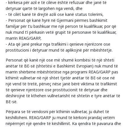
- kërkesa për azil e të cilëve është refuzuar dhe janë të
detyruar qartë të largohen nga vendi, dhe
- të cilët kanë të drejtë azili ose kanë status tolerimi,
- Personat që kanë hyrë në Gjermani përmes bashkimit
familjar për t’u bashkuar me një person të kualifikuar, por që
nuk mund t’i përkasin vetë grupit të personave të kualifikuar,
marrin REAG/GARP,
- Ata që janë prekur nga trafikimi i qenieve njerëzore ose
prostitucioni i detyruar mund të aplikojnë për mbështetje.
Personat që kanë një ose më shumë kombësi të një shteti
anëtar të BE-së (shtetësi e Bashkimit Evropian) nuk mund të
marrin shërbime mbështetëse nga programi REAG/GARP pas
kthimit vullnetar në një shtet tjetër anëtar të BE-së ose në
një vend të tretë, përveç nëse janë bërë viktima të trafikimit
të qenieve njerëzore ose prostitucionit të detyruar dhe
dëshirojnë të kthehen vullnetarisht në shtetin e tyre anëtar të
BE-së.
Përpara se të vendosni për kthimin vullnetar, ju duhet të
këshilloheni. REAG/GARP ju mund të kërkoni prandaj vetëm
nëpërmjet një qendre të këshillimit. Ka qendra të pavarura dhe