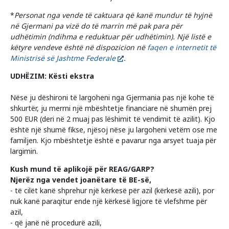
*
Personat nga vende të caktuara që kanë mundur të hyjnë
në Gjermani pa vizë do të marrin më pak para për
udhëtimin (ndihma e reduktuar për udhëtimin). Një listë e
këtyre vendeve është në dispozicion në
faqen e internetit të
Ministrisë së Jashtme Federale
.
UDHËZIM: Kësti ekstra
Nëse ju dëshironi të largoheni nga Gjermania pas një kohe të
shkurtër, ju merrni një mbështetje financiare në shumën prej
500 EUR (deri në 2 muaj pas lëshimit të vendimit të azilit). Kjo
është një shumë fikse, njësoj nëse ju largoheni vetëm ose me
familjen. Kjo mbështetje është e pavarur nga arsyet tuaja për
largimin.
Kush mund të aplikojë për REAG/GARP?
Njerëz nga vendet joanëtare të BE-së,
- të cilët kanë shprehur një kërkesë për azil (kërkesë azili), por
nuk kanë paraqitur ende një kërkesë ligjore të vlefshme për
azil,
- që janë në procedurë azili,