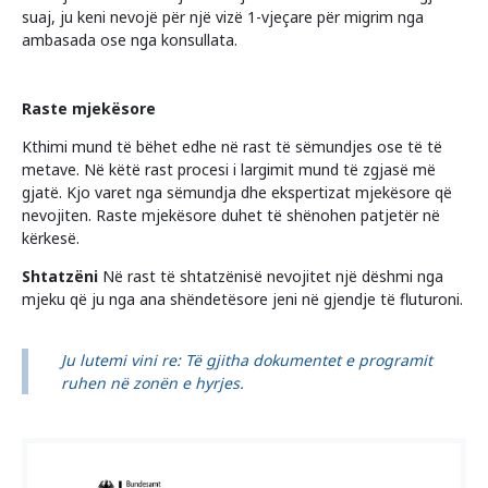
suaj, ju keni nevojë për një vizë 1-vjeçare për migrim nga
ambasada ose nga konsullata.
Raste mjekësore
Kthimi mund të bëhet edhe në rast të sëmundjes ose të të
metave. Në këtë rast procesi i largimit mund të zgjasë më
gjatë. Kjo varet nga sëmundja dhe ekspertizat mjekësore që
nevojiten. Raste mjekësore duhet të shënohen patjetër në
kërkesë.
Shtatzëni
Në rast të shtatzënisë nevojitet një dëshmi nga
mjeku që ju nga ana shëndetësore jeni në gjendje të fluturoni.
Ju lutemi vini re: Të gjitha dokumentet e programit
ruhen në zonën e hyrjes.