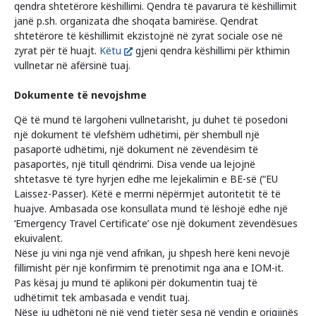
qendra shtetërore këshillimi. Qendra të pavarura të këshillimit
janë p.sh. organizata dhe shoqata bamirëse. Qendrat
shtetërore të këshillimit ekzistojnë në zyrat sociale ose në
zyrat për të huajt.
Këtu
gjeni qendra këshillimi për kthimin
vullnetar në afërsinë tuaj.
Dokumente të nevojshme
Që të mund të largoheni vullnetarisht, ju duhet të posedoni
një dokument të vlefshëm udhëtimi, për shembull një
pasaportë udhëtimi, një dokument në zëvendësim të
pasaportës, një titull qëndrimi. Disa vende ua lejojnë
shtetasve të tyre hyrjen edhe me lejekalimin e BE-së (“EU
Laissez-Passer). Këtë e merrni nëpërmjet autoritetit të të
huajve. Ambasada ose konsullata mund të lëshojë edhe një
‘Emergency Travel Certificate’ ose një dokument zëvendësues
ekuivalent.
Nëse ju vini nga një vend afrikan, ju shpesh herë keni nevojë
fillimisht për një konfirmim të prenotimit nga ana e IOM-it.
Pas kësaj ju mund të aplikoni për dokumentin tuaj të
udhëtimit tek ambasada e vendit tuaj.
Nëse ju udhëtoni në një vend tjetër sesa në vendin e origjinës