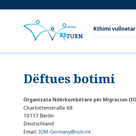
Kthimi vullnetar
Dëftues botimi
Organizata Ndërkombëtare për Migracion (I
Charlottenstraße 68
10117 Berlin
Deutschland
Email:
IOM-Germany@iom.int