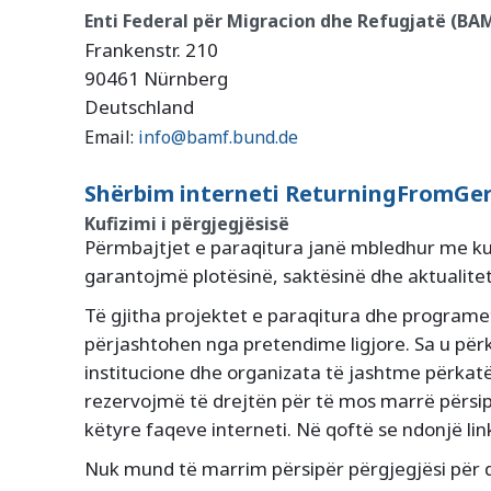
Enti Federal për Migracion dhe Refugjatë (BA
Frankenstr. 210
90461 Nürnberg
Deutschland
Email:
info@bamf.bund.de
Shërbim interneti ReturningFromGe
Kufizimi i përgjegjësisë
Përmbajtjet e paraqitura janë mbledhur me k
garantojmë plotësinë, saktësinë dhe aktualite
Të gjitha projektet e paraqitura dhe programe
përjashtohen nga pretendime ligjore. Sa u për
institucione dhe organizata të jashtme përkatës
rezervojmë të drejtën për të mos marrë përsip
këtyre faqeve interneti. Në qoftë se ndonjë lin
Nuk mund të marrim përsipër përgjegjësi për 