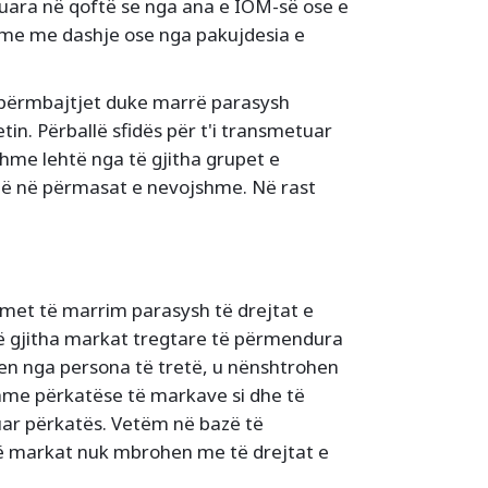
uara në qoftë se nga ana e IOM-së ose e
hme me dashje ose nga pakujdesia e
përmbajtjet duke marrë parasysh
etin. Përballë sfidës për t'i transmetuar
hme lehtë nga të gjitha grupet e
në në përmasat e nevojshme. Në rast
met të marrim parasysh të drejtat e
 Të gjitha markat tregtare të përmendura
hen nga persona të tretë, u nënshtrohen
shme përkatëse të markave si dhe të
ruar përkatës. Vetëm në bazë të
ë markat nuk mbrohen me të drejtat e