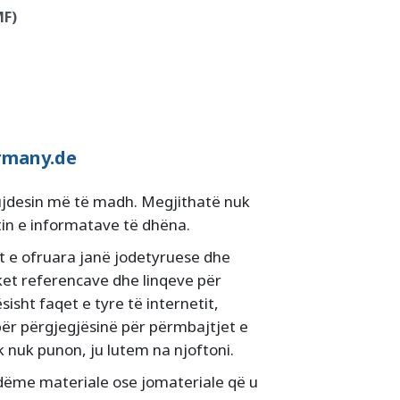
MF)
rmany.de
ujdesin më të madh. Megjithatë nuk
tin e informatave të dhëna.
t e ofruara janë jodetyruese dhe
ket referencave dhe linqeve për
isht faqet e tyre të internetit,
ër përgjegjësinë për përmbajtjet e
k nuk punon, ju lutem na njoftoni.
dëme materiale ose jomateriale që u