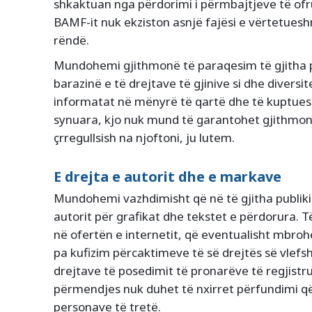
shkaktuan nga përdorimi i përmbajtjeve të ofr
BAMF-it nuk ekziston asnjë fajësi e vërtetues
rëndë.
Mundohemi gjithmonë të paraqesim të gjitha 
barazinë e të drejtave të gjinive si dhe diversit
informatat në mënyrë të qartë dhe të kuptues
synuara, kjo nuk mund të garantohet gjithmo
çrregullsish na njoftoni, ju lutem.
E drejta e autorit dhe e markave
Mundohemi vazhdimisht që në të gjitha publiki
autorit për grafikat dhe tekstet e përdorura.
në ofertën e internetit, që eventualisht mbro
pa kufizim përcaktimeve të së drejtës së vlef
drejtave të posedimit të pronarëve të regjist
përmendjes nuk duhet të nxirret përfundimi q
personave të tretë.