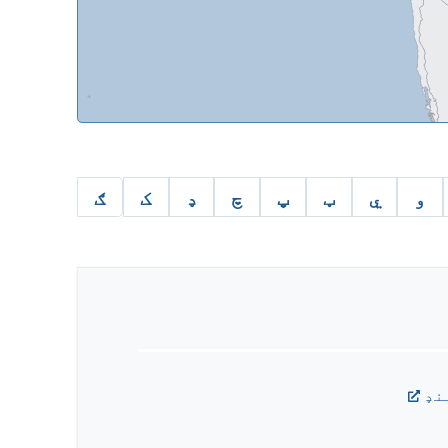
و
ي
ټ
پ
چ
ډ
ک
ګ
نډ