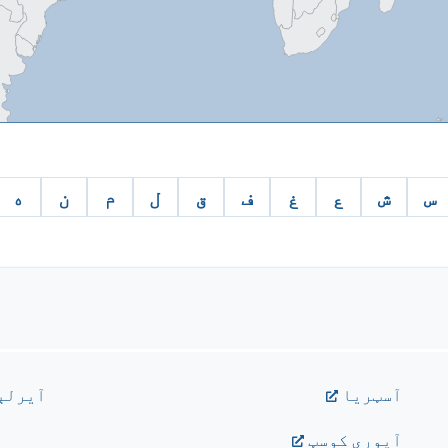
س
ش
ع
غ
ف
ق
ل
م
ن
ه
آسټريا
آيرلې
آيوري کوسټ