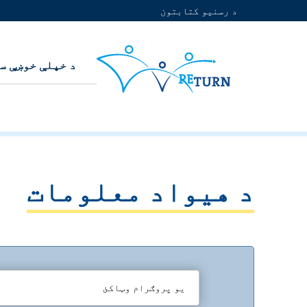
د رسنیو کتابتون
د خپلې خوښې س
د هيواد معلومات
یو پروګرام وټاکئ