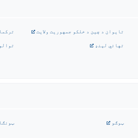
تایوان د چین د خلکو جمهوریت ولایت
ترکما
تهائي لېنډ
توالو
ټوګو
ټونګا