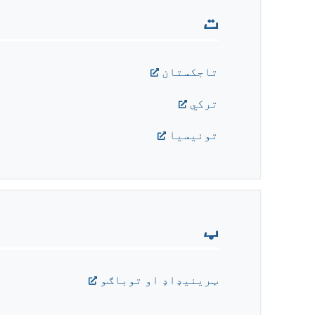
ت
تاجکستان
ترکي
تونيسيا
ټ
ټرينيډاډ او توباګو