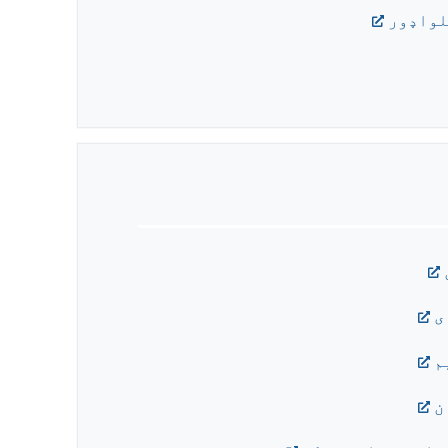
لواډور
ی
م
ن