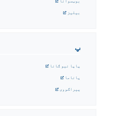
بوټسوانا
بيليز
پ
پاپا نيو ګانا
پاناما
پيراګووی