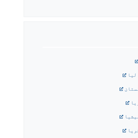
لیا
ستان
يا
يشيا
ريا