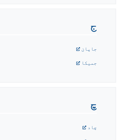
ج
جاپان
جميکا
چ
چاد