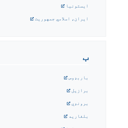
ايستونيا
ایران، اسلامي جمهوریت
ب
باربډوس
برازيل
برونډي
بلغاريه