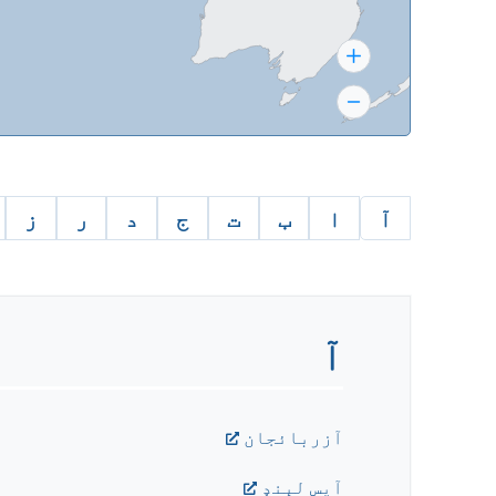
آ
ا
ب
ت
ج
د
ر
ز
آ
آزربائجان
آيس لېنډ