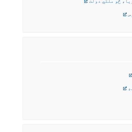
ا، څو ملتي دولت
س
ډ