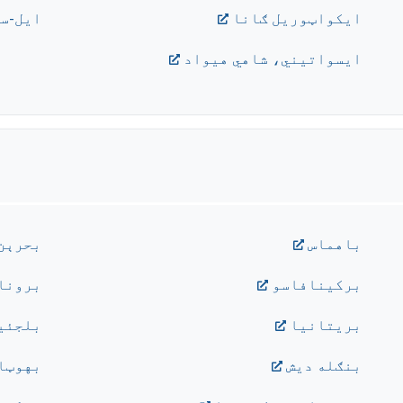
ايکواټوريل ګانا
ايل-س
ایسواتیني، شاهي هیواد
باهماس
بحرېن
برکينافاسو
برونا
بريتانيا
بلجئي
بنګله ديش
بهوټا