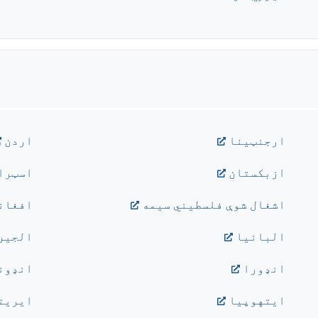
ارجنټينا
اردن
ازبکستان
اسټرا
اشغال شوې فلسطیني سیمه
افغان
البانيا
الجير
انډورا
انډون
ايتهوپيا
ايريت