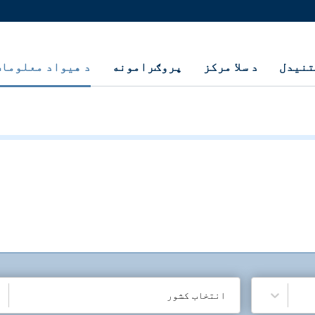
تنيدل
د سلا مرکز
پروګرامونه
د هيواد معلومات
انتخاب کشور