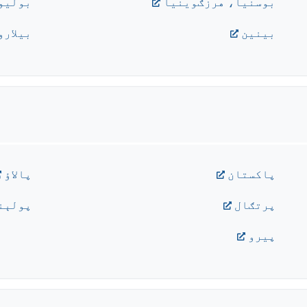
بوسنيا، هرزګوينيا
بولیوی
بينين
بیلارو
پاکستان
پالاؤ
پرتګال
پولېن
پيرو