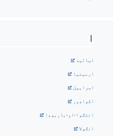
ا
اټاليه
ارمينيا
اسرایيل
اکواډور
انتګوا-او-باربوډا
انګولا