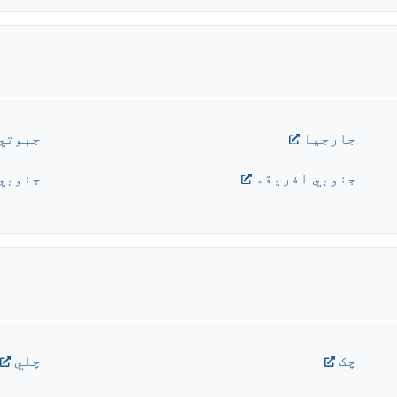
جارجيا
جبوتي
جنوبي افريقه
جنوبي
چک
چلي