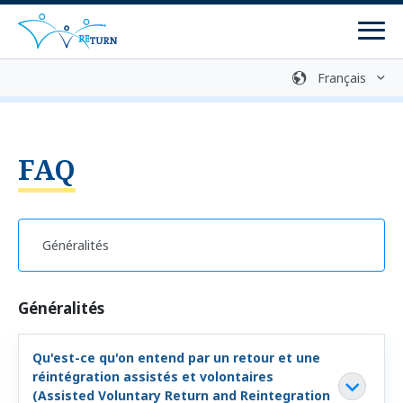
Men
Médiathèque
Contact
Retour volontaire
FAQ
Bureaux de conseil
Programmes
Les programmes de retour
Généralités
Programme de réintégration
Préparation au retour
Qu'est-ce qu'on entend par un retour et une
réintégration assistés et volontaires
ZIRF - Informations et consultation
(Assisted Voluntary Return and Reintegration