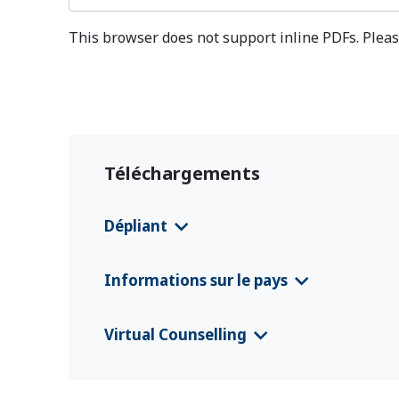
This browser does not support inline PDFs. Pleas
Téléchargements
Dépliant
Viet Nam EURP Country Information Leafl
Informations sur le pays
CFS 2025 Viet Nam
(English)
Virtual Counselling
CFS 2025 Vietnam
(Tiếng Việt)
VC Flyer Viet Nam
(Tiếng Việt)