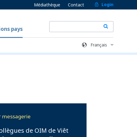
Login
Médiathèque
Contact
ions pays
ar messagerie
ollègues de OIM de Viêt