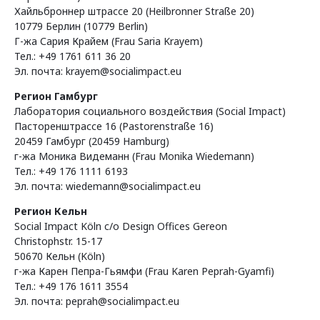
Хайльброннер штрассе 20 (Heilbronner Straße 20)
10779 Берлин (10779 Berlin)
Г-жа Сария Крайем (Frau Saria Krayem)
Тел.: +49 1761 611 36 20
Эл. почта: krayem@socialimpact.eu
Регион Гамбург
Лаборатория социального воздействия (Social Impact)
Пасторенштрассе 16 (Pastorenstraße 16)
20459 Гамбург (20459 Hamburg)
г-жа Моника Видеманн (Frau Monika Wiedemann)
Тел.: +49 176 1111 6193
Эл. почта: wiedemann@socialimpact.eu
Регион Кельн
Social Impact Köln c/o Design Offices Gereon
Christophstr. 15-17
50670 Кельн (Köln)
г-жа Карен Пепра-Гьямфи (Frau Karen Peprah-Gyamfi)
Тел.: +49 176 1611 3554
Эл. почта: peprah@socialimpact.eu