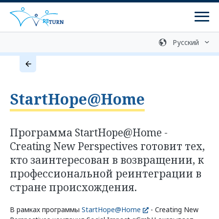
Мен
Медиатека
Контакты
Добровольное возвращение
StartHope@Home
консультация
Программы
Программа StartHope@Home -
Creating New Perspectives готовит тех,
программы возврата
кто заинтересован в возвращении, к
Программы реинтеграции
профессиональной реинтеграции в
стране происхождения.
Подготовка к возвращению
ZIRF - Информация и консультирование
В рамках программы
StartHope@Home
- Creating New