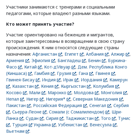
Участники занимаются с тренерами и социальными
педагогами, которые владеют разными языками.
Кто может принять участие?
Участие ориентировано на беженцев и мигрантов,
которые заинтересованы в возвращении в свою страну
происхождения. К ним относятся следующие страны
назначения:
Афганистан
,
Египет
,
Албания
,
Алжир
,
Армения
,
Эфиопия
,
Бангладеш
,
Бенин
,
Буркина-
Фасо
,
Китай
,
Кот-д’Ивуар
,
Дем. Республика Конго
(Киншаса)
,
Гамбия
,
Грузия
,
Гана
,
Гвинея
,
Гвинея-Бисау
,
Индия
,
Ирак
,
Иордания
,
Камерун
,
Казахстан
,
Кения
,
Кыргызстан
,
Колумбия
,
Косово
,
Мали
,
Марокко
,
Молдова
,
Монголия
,
Непал
,
Нигер
,
Нигерия*
,
Северная Македония
,
Пакистан
,
Российская Федерация
,
Сенегал
,
Сербия
,
Сьерра-Леоне
,
Сомали (с Сомалилендом)
,
Шри-
Ланка
,
Судан
,
Сирия
,
Таджикистан
,
Того
,
Тунис
,
Турция
Украина
,
Узбекистан
,
Венесуэла
,
Вьетнам
.