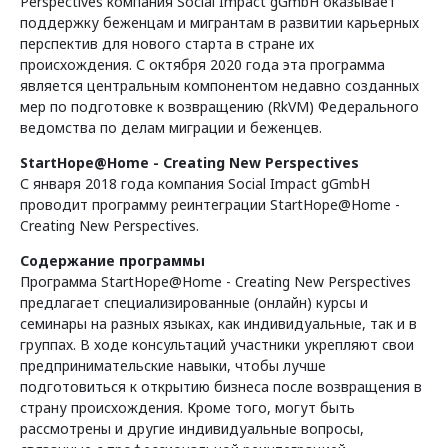
Perspectives компания Social Impact gGmbH оказывает
Программы федеральных земель
поддержку беженцам и мигрантам в развитии карьерных
перспектив для нового старта в стране их
происхождения. С октября 2020 года эта программа
является центральным компонентом недавно созданных
о странах
мер по подготовке к возвращению (RkVM) Федерального
ведомства по делам миграции и беженцев.
StartHope@Home - Creating New Perspectives
С января 2018 года компания Social Impact gGmbH
проводит программу реинтеграции StartHope@Home -
Creating New Perspectives.
Содержание программы
Программа StartHope@Home - Creating New Perspectives
предлагает специализированные (онлайн) курсы и
семинары на разных языках, как индивидуальные, так и в
группах. В ходе консультаций участники укрепляют свои
предпринимательские навыки, чтобы лучше
подготовиться к открытию бизнеса после возвращения в
страну происхождения. Кроме того, могут быть
рассмотрены и другие индивидуальные вопросы,