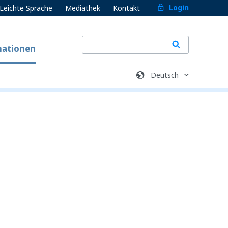
Login
Leichte Sprache
Mediathek
Kontakt
mationen
 Reaktion auf Nutzer-Aktionen gesetzt, etwa
en Sie das Setzen dieser Cookies blockieren
iese Cookies speichern keine
Speichern
Schließen