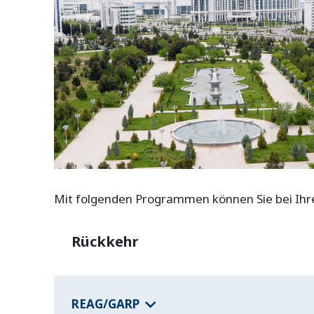
o
t
w
e
n
d
i
g
e
C
o
o
k
i
e
s
Mit folgenden Programmen können Sie bei Ihrer
Rückkehr
REAG/GARP