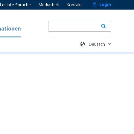
Login
Leichte Sprache
Mediathek
Kontakt
mationen
 Reaktion auf Nutzer-Aktionen gesetzt, etwa
en Sie das Setzen dieser Cookies blockieren
iese Cookies speichern keine
Speichern
Schließen