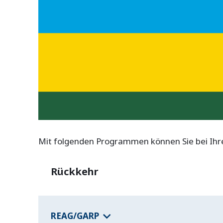
o
t
w
e
n
d
i
g
e
C
o
o
k
i
e
s
Mit folgenden Programmen können Sie bei Ihrer
Rückkehr
REAG/GARP