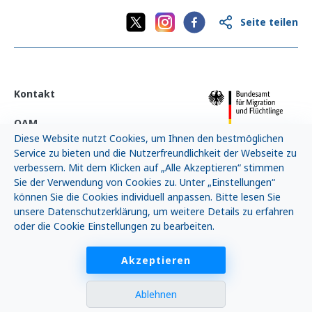
Informationen.
n
b
Seite teilen
e
d
i
Speichern
n
g
Kontakt
t
Schließen
n
o
OAM
t
Diese Website nutzt Cookies, um Ihnen den bestmöglichen
w
Neuigkeiten
Service zu bieten und die Nutzerfreundlichkeit der Webseite zu
e
verbessern. Mit dem Klicken auf „Alle Akzeptieren“ stimmen
n
FAQ
Sie der Verwendung von Cookies zu. Unter „Einstellungen“
d
i
können Sie die Cookies individuell anpassen. Bitte lesen Sie
g
Impressum
unsere Datenschutzerklärung, um weitere Details zu erfahren
e
oder die Cookie Einstellungen zu bearbeiten.
C
AGB
o
o
Akzeptieren
k
i
Ablehnen
e
s