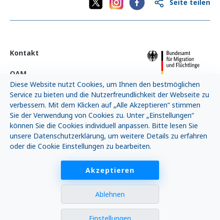
Informationen.
Seite teilen
n
b
e
d
i
Speichern
n
Kontakt
g
t
Schließen
OAM
n
Diese Website nutzt Cookies, um Ihnen den bestmöglichen
o
t
Neuigkeiten
Service zu bieten und die Nutzerfreundlichkeit der Webseite zu
w
verbessern. Mit dem Klicken auf „Alle Akzeptieren“ stimmen
e
FAQ
Sie der Verwendung von Cookies zu. Unter „Einstellungen“
n
können Sie die Cookies individuell anpassen. Bitte lesen Sie
d
Impressum
unsere Datenschutzerklärung, um weitere Details zu erfahren
i
oder die Cookie Einstellungen zu bearbeiten.
g
e
AGB
C
Akzeptieren
o
o
k
Ablehnen
i
e
Es gibt keinen Rechtsanspruch auf Unterstützung.
s
Einstellungen